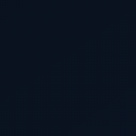
PG模拟器在线试玩|乒乓球赛事v5.9.1
PG模拟器在线试玩|武术赛事v7.3.7
PG模拟器在线试玩以群众参
PG模拟器在线试玩以传统武
与和竞技交流为核心，打造
术与竞技交流为核心，构建
规范、有序的乒乓球赛事服
规范、有序的武术赛事服务
务体系。赛事涵盖社区、单
体系。赛事涵盖套路、对抗
位及专业竞赛等多种场景，
及表演等多种形式，满足不
满足不...
同层级...
PG模拟器在线试玩|游泳赛事v8.2.7
PG模拟器在线试玩|篮球赛事v7.6.5
PG模拟器在线试玩围绕青少
PG模拟器在线试玩提供覆盖
年培养与大众健身需求，策
业余到专业层级的篮球赛事
划标准化游泳赛事活动。根
整体服务，围绕赛事策划、