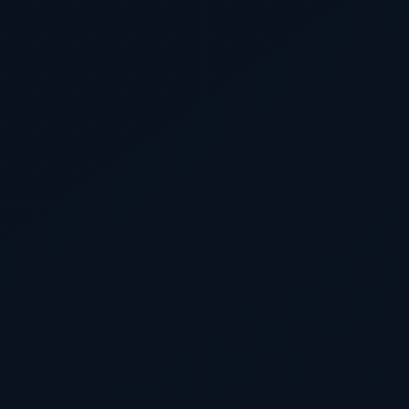
PG模拟器在线试玩|跑步赛事v8.2.1
PG模拟器在线试玩|乒乓球赛事v4.3.3
PG模拟器在线试玩涵盖城市
PG模拟器在线试玩以群众参
路跑、健康跑及主题跑等多
与和竞技交流为核心，打造
种跑步赛事形式，提供赛事
规范、有序的乒乓球赛事服
策划、路线规划、计时系统
务体系。赛事涵盖社区、单
及现场保障等全流程服务。
位及专业竞赛等多种场景，
根据赛...
满足不...
PG模拟器在线试玩|乒乓球赛事v5.6.3
PG模拟器在线试玩|游泳赛事v5.3.1
PG模拟器在线试玩以群众参
PG模拟器在线试玩围绕青少
与和竞技交流为核心，打造
年培养与大众健身需求，策
规范、有序的乒乓球赛事服
划标准化游泳赛事活动。根
务体系。赛事涵盖社区、单
据参赛人群年龄与水平设置
位及专业竞赛等多种场景，
合理竞赛项目与距离，确保
满足不...
赛事安...